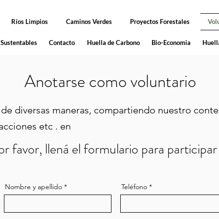
Fundación Co-Crear
Ríos Limpios
Caminos Verdes
Proyectos Forestales
Vol
Sustentables
Contacto
Huella de Carbono
Bio-Economia
Huell
Anotarse como voluntario
 de diversas maneras, compartiendo nuestro conte
acciones etc . en
r favor, llená el formulario para participa
Nombre y apellido
Teléfono