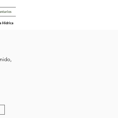
untarios
a Hidrica
nido,
r